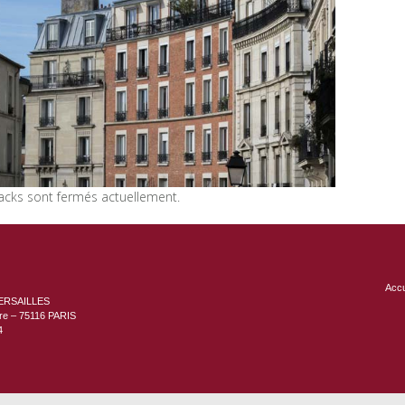
acks sont fermés actuellement.
Accu
ERSAILLES
ère – 75116 PARIS
4