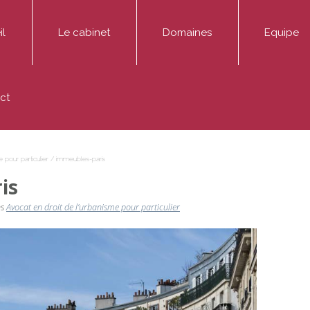
il
Le cabinet
Domaines
Equipe
ADMINIS Avocats est un cabinet dédié aux affaires pu
Entreprise
Thibaut AD
ct
Médiation
Fonctionnaire / Agent public
Marie-Hélè
Publications
Particulier / association
Sophie Mont
 pour particulier
/
immeubles-paris
is
ns
Avocat en droit de l’urbanisme pour particulier