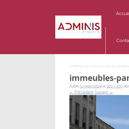
Accue
Adminis
Avocat
Conta
Adminis Avocat
/
Avocat en droit de l’urbanisme
immeubles-par
Publié
12 mars 2024
at
800 × 450
da
← Précédent
Suivant →