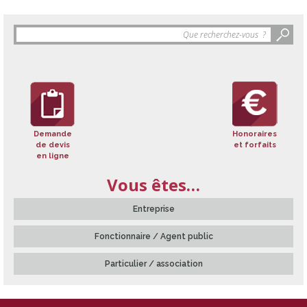
Objet
de
la
recherche
:
Demande
Honoraires
de devis
et forfaits
en ligne
Vous êtes…
Entreprise
Fonctionnaire / Agent public
Particulier / association