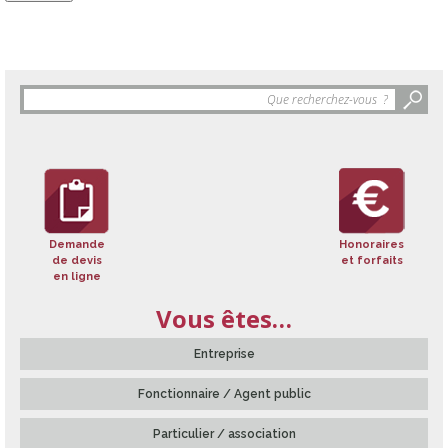
Objet
de
la
recherche
:
Demande
Honoraires
de devis
et forfaits
en ligne
Vous êtes…
Entreprise
Fonctionnaire / Agent public
Particulier / association