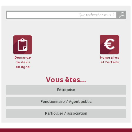
Objet
de
la
recherche
:
Demande
Honoraires
de devis
et forfaits
en ligne
Vous êtes…
Entreprise
Fonctionnaire / Agent public
Particulier / association