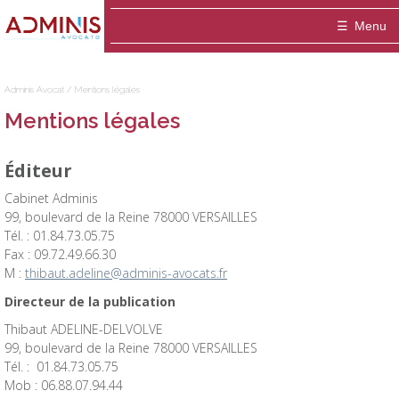
Adminis
Menu
Avocat
Accueil
Adminis Avocat
/
Mentions légales
Le cabinet
Mentions légales
ADMINIS Avocats est un cabinet dédié aux a
Domaines
Éditeur
Entreprise
Equipe
Médiation
Cabinet Adminis
99, boulevard de la Reine 78000 VERSAILLES
Thibaut ADELINE-DELVOLVE
Blog
Fonctionnaire / Agent public
Publications
Tél. : 01.84.73.05.75
Fax : 09.72.49.66.30
Contact
Marie-Hélène ANSQUER
Particulier / association
M :
thibaut.adeline@adminis-avocats.fr
Directeur de la publication
Sophie Montigny
Thibaut ADELINE-DELVOLVE
99, boulevard de la Reine 78000 VERSAILLES
Tél. : 01.84.73.05.75
Mob : 06.88.07.94.44