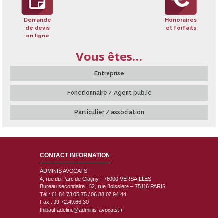
Demande
Honoraires
de devis
et forfaits
en ligne
Vous êtes…
Entreprise
Fonctionnaire / Agent public
Particulier / association
CONTACT INFORMATION
ADMINIS AVOCATS
4, rue du Parc de Clagny - 78000
VERSAILLES
Bureau secondaire : 52, rue Boissière – 75116 PARIS
Tél : 01 84 73 05 75 / 06.88.07.94.44
Fax : 09.72.49.66.30
thibaut.adeline@adminis-avocats.fr