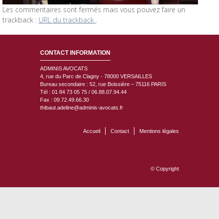
Les commentaires sont fermés mais vous pouvez faire un
trackback :
URL du trackback
.
CONTACT INFORMATION
ADMINIS AVOCATS
4, rue du Parc de Clagny - 78000
VERSAILLES
Bureau secondaire : 52, rue Boissière – 75116 PARIS
Tél : 01 84 73 05 75 / 06.88.07.94.44
Fax : 09.72.49.66.30
thibaut.adeline@adminis-avocats.fr
Accueil
Contact
Mentions légales
© Copyright