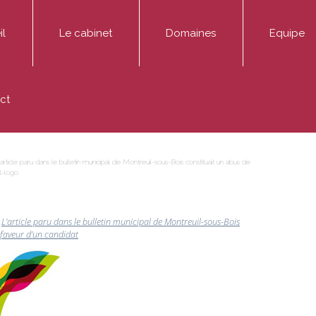
il
Le cabinet
Domaines
Equipe
ADMINIS Avocats est un cabinet dédié aux affaires pu
Entreprise
Thibaut AD
ct
Médiation
Fonctionnaire / Agent public
Marie-Hélè
Publications
Particulier / association
Sophie Mont
’article paru dans le bulletin municipal de Montreuil-sous-Bois constituait un abus de
l-logo
s
L’article paru dans le bulletin municipal de Montreuil-sous-Bois
faveur d’un candidat