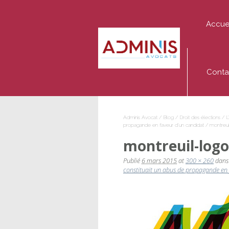
Accue
Adminis
Avocat
Conta
Adminis Avocat
/
Blog
/
Droit des élections
/
L
propagande en faveur d’un candidat
/
montreui
montreuil-logo
Publié
6 mars 2015
at
300 × 260
dan
constituait un abus de propagande en 