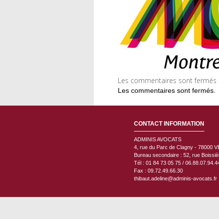
Les commentaires sont fermés m
Les commentaires sont fermés.
CONTACT INFORMATION
ADMINIS AVOCATS
4, rue du Parc de Clagny - 78000
V
Bureau secondaire : 52, rue Boissi
Tél : 01 84 73 05 75 / 06.88.07.94.4
Fax : 09.72.49.66.30
thibaut.adeline@adminis-avocats.fr