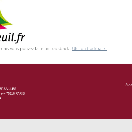
ais vous pouvez faire un trackback :
URL du trackback
.
Accu
ERSAILLES
ère – 75116 PARIS
4