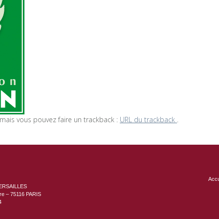
ais vous pouvez faire un trackback :
URL du trackback
.
Accu
ERSAILLES
ère – 75116 PARIS
4