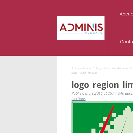
Accue
Adminis
Avocat
Conta
Adminis Avocat
/
Blog
/
Droit des élections
/
L
logo_region_limousin
logo_region_li
Publié
6 mars 2015
at
257 × 340
dan
élections