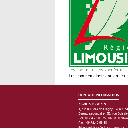
Les commentaires sont fermés m
Les commentaires sont fermés.
CONTACT INFORMATION
ADMINIS AVOCATS
4, rue du Parc de Clagny - 78000
V
Bureau secondaire : 52, rue Boissi
Tél : 01 84 73 05 75 / 06.88.07.94.4
Fax : 09.72.49.66.30
thibaut.adeline@adminis-avocats.fr