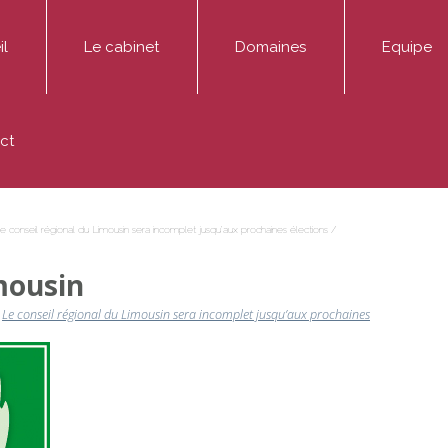
il
Le cabinet
Domaines
Equipe
ADMINIS Avocats est un cabinet dédié aux affaires pu
Entreprise
Thibaut AD
ct
Médiation
Fonctionnaire / Agent public
Marie-Hélè
Publications
Particulier / association
Sophie Mont
e conseil régional du Limousin sera incomplet jusqu’aux prochaines élections
/
mousin
s
Le conseil régional du Limousin sera incomplet jusqu’aux prochaines