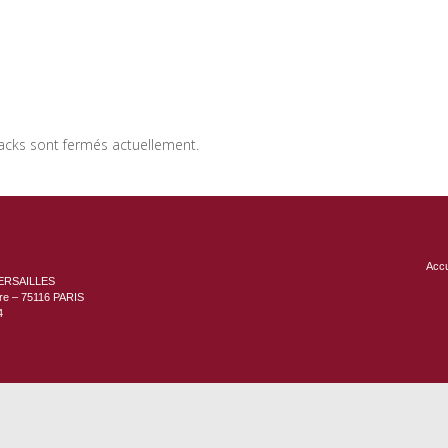
acks sont fermés actuellement.
Accu
ERSAILLES
ère – 75116 PARIS
4