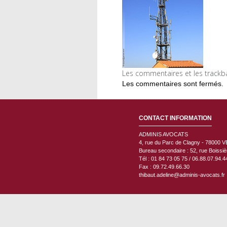
Les commentaires et les trackb
Les commentaires sont fermés.
CONTACT INFORMATION
ADMINIS AVOCATS
4, rue du Parc de Clagny - 78000
V
Bureau secondaire : 52, rue Boissi
Tél : 01 84 73 05 75 / 06.88.07.94.4
Fax : 09.72.49.66.30
thibaut.adeline@adminis-avocats.fr