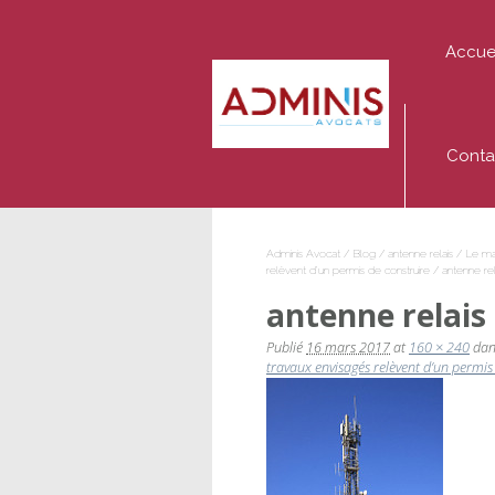
Accue
Adminis
Avocat
Conta
Adminis Avocat
/
Blog
/
antenne relais
/
Le mai
relèvent d’un permis de construire
/
antenne rel
antenne relais
Publié
16 mars 2017
at
160 × 240
da
travaux envisagés relèvent d’un permis