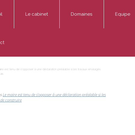
il
Le cabinet
Domaines
Equipe
ADMINIS Avocats est un cabinet dédié aux affaires pu
Entreprise
Thibaut AD
ct
Médiation
Fonctionnaire / Agent public
Marie-Hélè
Publications
Particulier / association
Sophie Mont
re est tenu de s’opposer à une déclaration préalable si les travaux envisagés
ais
ns
Le maire est tenu de s’opposer à une déclaration préalable si les
 de construire