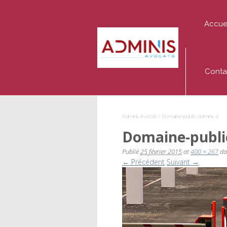
Accue
Adminis
Avocat
Conta
Adminis Avocat
/
Domaine-public-adminis-2
Domaine-publi
Publié
25 février 2015
at
400 × 267
da
← Précédent
Suivant →