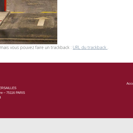
ais vous pouvez faire un trackback :
URL du trackback
.
Accu
ERSAILLES
ère – 75116 PARIS
4