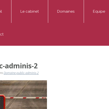
il
Le cabinet
Domaines
Equipe
ADMINIS Avocats est un cabinet dédié aux affaires pu
Entreprise
Thibaut AD
ct
Médiation
Fonctionnaire / Agent public
Marie-Hélè
Publications
Particulier / association
Sophie Mont
c-adminis-2
ns
Domaine-public-adminis-2