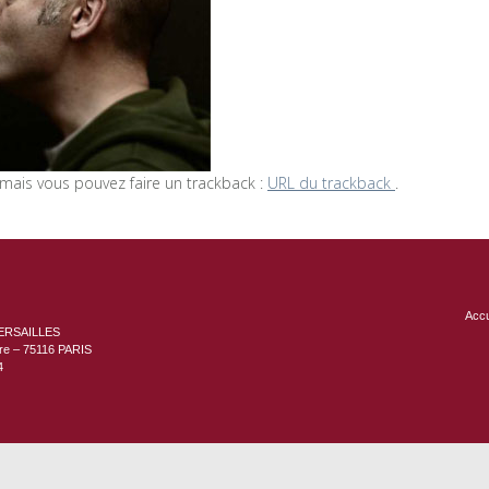
ais vous pouvez faire un trackback :
URL du trackback
.
Accu
ERSAILLES
ère – 75116 PARIS
4