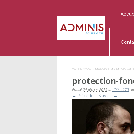
Accue
Adminis
Avocat
Conta
Adminis Avocat
/
protection-fonctionnelle-admi
protection-fon
Publié
24 février 2015
at
400 × 275
da
← Précédent
Suivant →