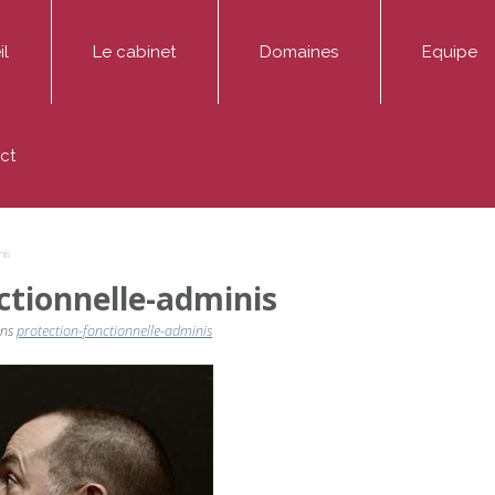
il
Le cabinet
Domaines
Equipe
ADMINIS Avocats est un cabinet dédié aux affaires pu
Entreprise
Thibaut AD
ct
Médiation
Fonctionnaire / Agent public
Marie-Hélè
Publications
Particulier / association
Sophie Mont
nis
ctionnelle-adminis
ns
protection-fonctionnelle-adminis