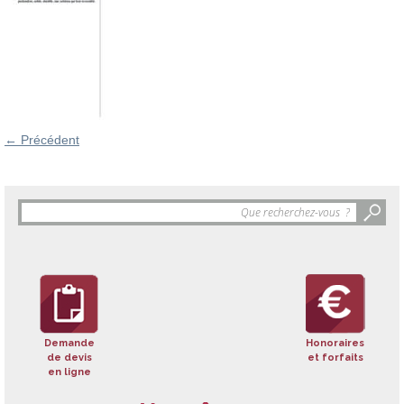
←
Précédent
Objet
de
la
recherche
:
Demande
Honoraires
de devis
et forfaits
en ligne