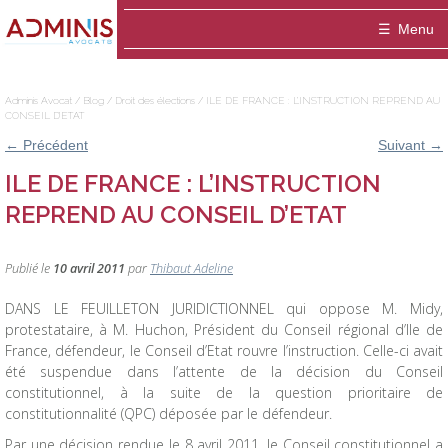
Adminis
Menu
Avocat
Accueil
Adminis Avocat
/
Blog
/
Droit des élections
/
ILE DE FRANCE : L’INSTRUCTION REPREND AU
CONSEIL D’ETAT
Le cabinet
←
Précédent
Suivant
→
ADMINIS Avocats est un cabinet dédié aux a
Domaines
ILE DE FRANCE : L’INSTRUCTION
REPREND AU CONSEIL D’ETAT
Entreprise
Equipe
Médiation
Thibaut ADELINE-DELVOLVE
Blog
Fonctionnaire / Agent public
Publications
Publié le
10 avril 2011
par
Thibaut Adeline
Contact
Marie-Hélène ANSQUER
Particulier / association
DANS LE FEUILLETON JURIDICTIONNEL qui oppose M. Midy,
protestataire, à M. Huchon, Président du Conseil régional d’Ile de
Sophie Montigny
France, défendeur, le Conseil d’Etat rouvre l’instruction. Celle-ci avait
été suspendue dans l’attente de la décision du Conseil
constitutionnel, à la suite de la question prioritaire de
constitutionnalité (QPC) déposée par le défendeur.
Par une décision rendue le 8 avril 2011, le Conseil constitutionnel a