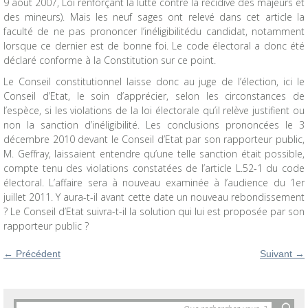
9 août 2007, Loi renforçant la lutte contre la récidive des majeurs et
des mineurs). Mais les neuf sages ont relevé dans cet article la
faculté de ne pas prononcer l’inéligibilitédu candidat, notamment
lorsque ce dernier est de bonne foi. Le code électoral a donc été
déclaré conforme à la Constitution sur ce point.
Le Conseil constitutionnel laisse donc au juge de l’élection, ici le
Conseil d’Etat, le soin d’apprécier, selon les circonstances de
l’espèce, si les violations de la loi électorale qu’il relève justifient ou
non la sanction d’inéligibilité. Les conclusions prononcées le 3
décembre 2010 devant le Conseil d’Etat par son rapporteur public,
M. Geffray, laissaient entendre qu’une telle sanction était possible,
compte tenu des violations constatées de l’article L.52-1 du code
électoral. L’affaire sera à nouveau examinée à l’audience du 1er
juillet 2011. Y aura-t-il avant cette date un nouveau rebondissement
? Le Conseil d’Etat suivra-t-il la solution qui lui est proposée par son
rapporteur public ?
←
Précédent
Suivant
→
Objet