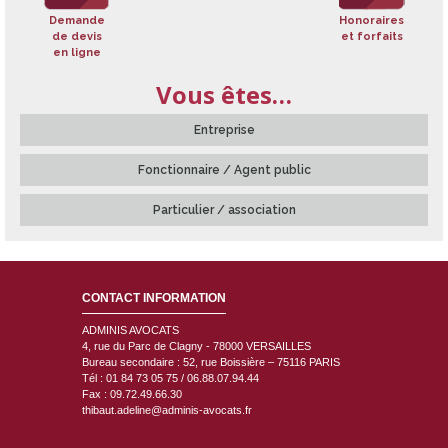
Demande
Honoraires
de devis
et forfaits
en ligne
Vous êtes…
Entreprise
Fonctionnaire / Agent public
Particulier / association
CONTACT INFORMATION
ADMINIS AVOCATS
4, rue du Parc de Clagny - 78000
VERSAILLES
Bureau secondaire : 52, rue Boissière – 75116 PARIS
Tél : 01 84 73 05 75 / 06.88.07.94.44
Fax : 09.72.49.66.30
thibaut.adeline@adminis-avocats.fr