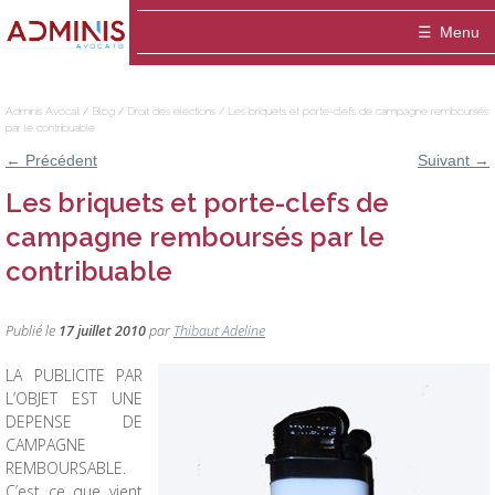
Adminis
Menu
Avocat
Accueil
Adminis Avocat
/
Blog
/
Droit des élections
/
Les briquets et porte-clefs de campagne remboursés
par le contribuable
Le cabinet
←
Précédent
Suivant
→
ADMINIS Avocats est un cabinet dédié aux a
Domaines
Les briquets et porte-clefs de
campagne remboursés par le
Entreprise
Equipe
Médiation
contribuable
Thibaut ADELINE-DELVOLVE
Blog
Fonctionnaire / Agent public
Publications
Publié le
17 juillet 2010
par
Thibaut Adeline
Contact
Marie-Hélène ANSQUER
Particulier / association
LA PUBLICITE PAR
Sophie Montigny
L’OBJET EST UNE
DEPENSE DE
CAMPAGNE
REMBOURSABLE.
C’est ce que vient