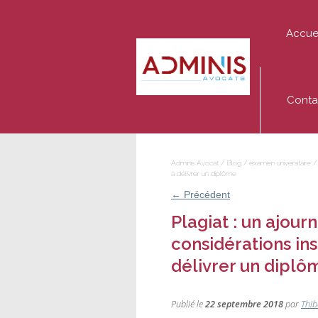
Accue
Adminis
Avocat
Conta
Adminis Avocat
/
Blog
/
examen universitaire
à délivrer un diplôme
←
Précédent
Plagiat : un ajou
considérations insu
délivrer un diplô
Publié le
22 septembre 2018
par
Thib