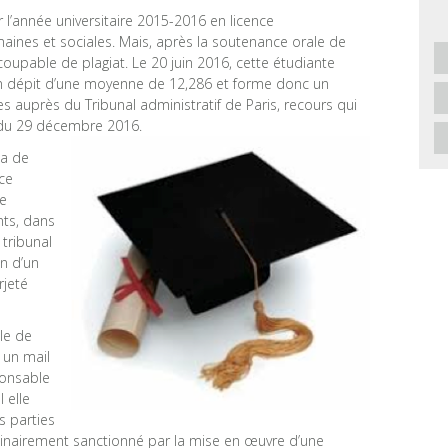
r l’année universitaire 2015-2016 en licence
aines et sociales. Mais, après la soutenance orale de
oupable de plagiat. Le 20 juin 2016, cette étudiante
en dépit d’une moyenne de 12,286 et forme donc un
s auprès du Tribunal administratif de Paris, recours qui
 du 29 décembre 2016.
sa de
ice
te
ts, dans
tribunal
on d’un
rjeté
le de
 un mail
ponsable
 elle
es parties
dinairement sanctionné par la mise en œuvre d’une