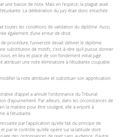
ar une baisse de note. Mais en l’espèce, la plagiat avait
l’étudiante. La délibération du jury était donc entachée
sait toutes les conditions de validation du diplôme. Aussi,
chée également d’une erreur de droit.
de procédure, l’université devait délivrer le diplôme.
ne substitution de motifs, c’est-à-dire qu’il puisse donner
ion, en lieu et place de son fondement initial jugé
sirait attribuer une note éliminatoire à l’étudiante coupable
odifier la note attribuée et substituer son appréciation
trative d’appel a annulé l’ordonnance du Tribunal
sion d’ajournement. Par ailleurs, dans les circonstances de
en la matière pour être souligné, elle a enjoint à
me à l’étudiante.
essante par l’application qu’elle fait du principe de
 et par le contrôle qu’elle opère sur la latitude dont
l’usage des ordonnances de rejet sans audience, d’autre