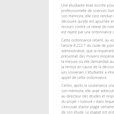
Une étudiante était inscrite pou
professionnelle de sciences hum
son mémoire, elle s’est rendue c
découvre qu’elle est ajournée 
recours contre ce relevé de note
est rejeté par une ordonnance
Cette ordonnance retient, au vi
l’article R.222-1 du code de just
administrative, que la requéran
présentait des moyens inopéran
la mesure où elle demandait au 
la remise en cause de la décisi
jury souverain. L’étudiante a inte
appel de cette ordonnance.
Certes, après la soutenance ora
son mémoire, elle avait adressé
au directeur des études et res
du projet « tuteuré » dans lequel
s’excusait d’avoir plagié certain
de son étude. Le plagiat est or