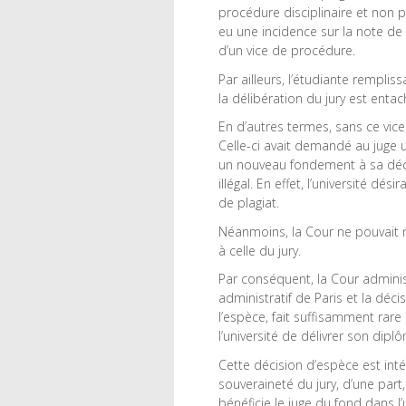
procédure disciplinaire et non p
eu une incidence sur la note de 
d’un vice de procédure.
Par ailleurs, l’étudiante remplis
la délibération du jury est enta
En d’autres termes, sans ce vice 
Celle-ci avait demandé au juge u
un nouveau fondement à sa décis
illégal. En effet, l’université dé
de plagiat.
Néanmoins, la Cour ne pouvait m
à celle du jury.
Par conséquent, la Cour adminis
administratif de Paris et la déci
l’espèce, fait suffisamment rare 
l’université de délivrer son diplô
Cette décision d’espèce est intér
souveraineté du jury, d’une part,
bénéficie le juge du fond dans 