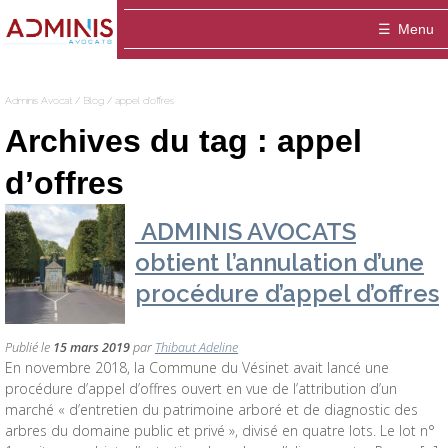
Adminis
Menu
Avocat
Accueil
Adminis Avocat
/
Blog
/
appel d'offres
Le cabinet
Archives du tag :
appel
ADMINIS Avocats est un cabinet dédié aux a
Domaines
d’offres
Entreprise
Equipe
Médiation
ADMINIS AVOCATS
obtient l’annulation d’une
Thibaut ADELINE-DELVOLVE
Blog
Fonctionnaire / Agent public
Publications
procédure d’appel d’offres
Contact
Marie-Hélène ANSQUER
Particulier / association
Publié le
15 mars 2019
par
Thibaut Adeline
Sophie Montigny
En novembre 2018, la Commune du Vésinet avait lancé une
procédure d’appel d’offres ouvert en vue de l’attribution d’un
marché « d’entretien du patrimoine arboré et de diagnostic des
arbres du domaine public et privé », divisé en quatre lots. Le lot n°