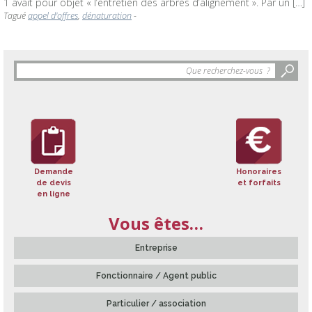
1 avait pour objet « l’entretien des arbres d’alignement ». Par un […]
Tagué
appel d'offres
,
dénaturation
-
Objet
de
la
recherche
:
Demande
Honoraires
de devis
et forfaits
en ligne
Vous êtes…
Entreprise
Fonctionnaire / Agent public
Particulier / association