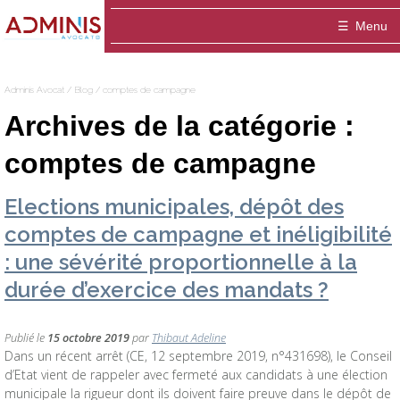
Adminis
Menu
Avocat
Accueil
Adminis Avocat
/
Blog
/
comptes de campagne
Le cabinet
Archives de la catégorie :
ADMINIS Avocats est un cabinet dédié aux a
Domaines
comptes de campagne
Entreprise
Equipe
Médiation
Elections municipales, dépôt des
comptes de campagne et inéligibilité
Thibaut ADELINE-DELVOLVE
Blog
Fonctionnaire / Agent public
Publications
: une sévérité proportionnelle à la
Contact
Marie-Hélène ANSQUER
Particulier / association
durée d’exercice des mandats ?
Sophie Montigny
Publié le
15 octobre 2019
par
Thibaut Adeline
Dans un récent arrêt (CE, 12 septembre 2019, n°431698), le Conseil
d’Etat vient de rappeler avec fermeté aux candidats à une élection
municipale la rigueur dont ils doivent faire preuve dans le dépôt de