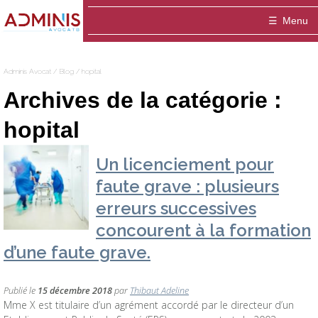
Adminis
Menu
Avocat
Accueil
Adminis Avocat
/
Blog
/
hopital
Le cabinet
Archives de la catégorie :
ADMINIS Avocats est un cabinet dédié aux a
Domaines
hopital
Entreprise
Equipe
Médiation
Un licenciement pour
faute grave : plusieurs
Thibaut ADELINE-DELVOLVE
Blog
Fonctionnaire / Agent public
Publications
erreurs successives
Contact
Marie-Hélène ANSQUER
Particulier / association
concourent à la formation
Sophie Montigny
d’une faute grave.
Publié le
15 décembre 2018
par
Thibaut Adeline
Mme X est titulaire d’un agrément accordé par le directeur d’un