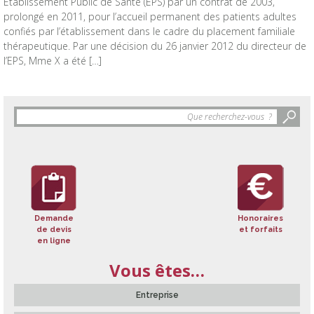
Etablissement Public de Santé (EPS) par un contrat de 2003,
prolongé en 2011, pour l’accueil permanent des patients adultes
confiés par l’établissement dans le cadre du placement familiale
thérapeutique. Par une décision du 26 janvier 2012 du directeur de
l’EPS, Mme X a été […]
Objet
de
la
recherche
:
Demande
Honoraires
de devis
et forfaits
en ligne
Vous êtes…
Entreprise