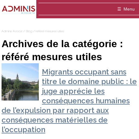
Adminis
Menu
Avocat
Accueil
Adminis Avocat
/
Blog
/
référé mesures utiles
Le cabinet
Archives de la catégorie :
ADMINIS Avocats est un cabinet dédié aux a
Domaines
référé mesures utiles
Entreprise
Equipe
Médiation
Migrants occupant sans
titre le domaine public : le
Thibaut ADELINE-DELVOLVE
Blog
Fonctionnaire / Agent public
Publications
juge apprécie les
Contact
Marie-Hélène ANSQUER
Particulier / association
conséquences humaines
Sophie Montigny
de l’expulsion par rapport aux
conséquences matérielles de
l’occupation