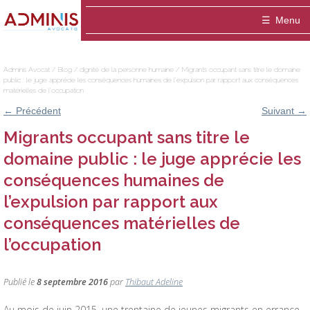
Adminis
Menu
Avocat
Accueil
Adminis Avocat
/
Blog
/
dignité de la personne humaine
/
Migrants occupant sans titre le domaine
public : le juge apprécie les conséquences humaines de l’expulsion par rapport aux conséquences
Le cabinet
matérielles de l’occupation
←
Précédent
Suivant
→
ADMINIS Avocats est un cabinet dédié aux a
Domaines
Migrants occupant sans titre le
Entreprise
Equipe
Médiation
domaine public : le juge apprécie les
conséquences humaines de
Thibaut ADELINE-DELVOLVE
Blog
Fonctionnaire / Agent public
Publications
l’expulsion par rapport aux
Contact
Marie-Hélène ANSQUER
Particulier / association
conséquences matérielles de
l’occupation
Sophie Montigny
Publié le
8 septembre 2016
par
Thibaut Adeline
Au mois de juin 2015, une trentaine de jeunes migrants en errance