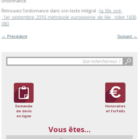
ordonnance.
Retrouvez l’ordonnance dans son texte intégral :
ta_lille_ord-
_1er_septembre_2016_metropole_europeenne_de_lille__ndeg_1606
080
←
Précédent
Suivant
→
Objet
de
la
recherche
:
Demande
Honoraires
de devis
et forfaits
en ligne
Vous êtes…