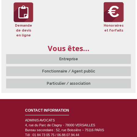
:
Demande
Honoraires
de devis
et forfaits
en ligne
Vous êtes…
Entreprise
Fonctionnaire / Agent public
Particulier / association
CONTACT INFORMATION
ADMINIS AVOCATS
4, rue du Parc de Clagny - 78000
VERSAILLES
Bureau secondaire : 52, rue Boissière – 75116 PARIS
Tél : 01 84 73 05 75 / 06.88.07.94.44