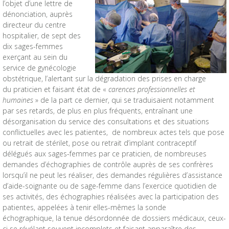
l’objet d’une lettre de
dénonciation, auprès
directeur du centre
hospitalier, de sept des
dix sages-femmes
exerçant au sein du
service de gynécologie
obstétrique, l’alertant sur la dégradation des prises en charge
du praticien et faisant état de «
carences professionnelles et
humaines
» de la part ce dernier, qui se traduisaient notamment
par ses retards, de plus en plus fréquents, entraînant une
désorganisation du service des consultations et des situations
conflictuelles avec les patientes, de nombreux actes tels que pose
ou retrait de stérilet, pose ou retrait d’implant contraceptif
délégués aux sages-femmes par ce praticien, de nombreuses
demandes d’échographies de contrôle auprès de ses confrères
lorsqu’il ne peut les réaliser, des demandes régulières d’assistance
d’aide-soignante ou de sage-femme dans l’exercice quotidien de
ses activités, des échographies réalisées avec la participation des
patientes, appelées à tenir elles-mêmes la sonde
échographique, la tenue désordonnée de dossiers médicaux, ceux-
ci se révélant souvent incomplets et faisant apparaître des