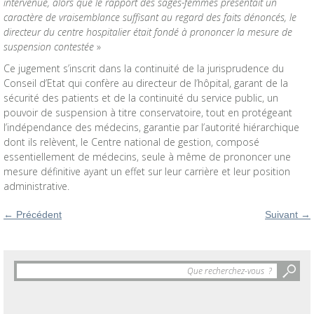
intervenue, alors que le rapport des sages-femmes présentait un
caractère de vraisemblance suffisant au regard des faits dénoncés, le
directeur du centre hospitalier était fondé à prononcer la mesure de
suspension contestée
»
Ce jugement s’inscrit dans la continuité de la jurisprudence du
Conseil d’Etat qui confère au directeur de l’hôpital, garant de la
sécurité des patients et de la continuité du service public, un
pouvoir de suspension à titre conservatoire, tout en protégeant
l’indépendance des médecins, garantie par l’autorité hiérarchique
dont ils relèvent, le Centre national de gestion, composé
essentiellement de médecins, seule à même de prononcer une
mesure définitive ayant un effet sur leur carrière et leur position
administrative.
←
Précédent
Suivant
→
Objet
de
la
recherche