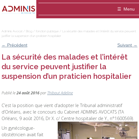
Adminis
Menu
Avocat
Accueil
Adminis Avocat
/
Blog
/
fonction publique
/
La sécurité des malades et l’intérêt du service peuvent
justifier la suspension d’un praticien hospitalier
Le cabinet
←
Précédent
Suivant
→
ADMINIS Avocats est un cabinet dédié aux a
Domaines
La sécurité des malades et l’intérêt
du service peuvent justifier la
Entreprise
Equipe
Médiation
suspension d’un praticien hospitalier
Thibaut ADELINE-DELVOLVE
Blog
Fonctionnaire / Agent public
Publications
Publié le
24 août 2016
par
Thibaut Adeline
Contact
Marie-Hélène ANSQUER
Particulier / association
C’est la position que vient d’adopter le Tribunal administratif
Sophie Montigny
d’Orléans, avec le concours du Cabinet ADMINIS AVOCATS (TA
Orléans, 9 août 2016, Dr X. c/ Centre hospitalier de Y., n°1600569).
Un gynécologue-
obstétricien avait fait