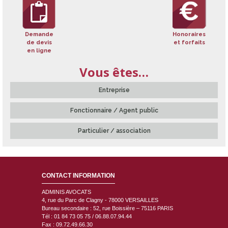
:
Demande
Honoraires
de devis
et forfaits
en ligne
Vous êtes…
Entreprise
Fonctionnaire / Agent public
Particulier / association
CONTACT INFORMATION
ADMINIS AVOCATS
4, rue du Parc de Clagny - 78000
VERSAILLES
Bureau secondaire : 52, rue Boissière – 75116 PARIS
Tél : 01 84 73 05 75 / 06.88.07.94.44
Fax : 09.72.49.66.30