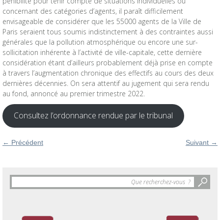
pénibilité pour tenir compte de situations individuelles ou
concernant des catégories d’agents, il paraît difficilement
envisageable de considérer que les 55000 agents de la Ville de
Paris seraient tous soumis indistinctement à des contraintes aussi
générales que la pollution atmosphérique ou encore une sur-
sollicitation inhérente à l’activité de ville-capitale, cette dernière
considération étant d’ailleurs probablement déjà prise en compte
à travers l’augmentation chronique des effectifs au cours des deux
dernières décennies. On sera attentif au jugement qui sera rendu
au fond, annoncé au premier trimestre 2022.
Consultez l’ordonnance rendue par le tribunal
←
Précédent
Suivant
→
Objet
de
la
recherche