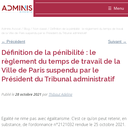
Adminis
Menu
Avocat
Accueil
Adminis Avocat
/
Blog
/
Non classé
/
Définition de la pénibilité : le règlement du temps de travail
de la Ville de Paris suspendu par le Président du Tribunal administratif
Le cabinet
←
Précédent
Suivant
→
ADMINIS Avocats est un cabinet dédié aux a
Domaines
Définition de la pénibilité : le
règlement du temps de travail de la
Entreprise
Equipe
Médiation
Ville de Paris suspendu par le
Thibaut ADELINE-DELVOLVE
Blog
Fonctionnaire / Agent public
Publications
Président du Tribunal administratif
Contact
Marie-Hélène ANSQUER
Particulier / association
Publié le
28 octobre 2021
par
Thibaut Adeline
Sophie Montigny
Egalité ne rime pas avec égalitarisme. C’est ce qu’on peut retenir, en
substance, de l’ordonnance n°2121032 rendue le 25 octobre 2021.